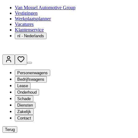
Van Mossel Automotive Group
Vestigingen
Werkplaatsplanner
Vacatures
Klantenservice
nl
- Nederlands
Personenwagens
Bedrijfswagens
Lease
Onderhoud
Schade
Diensten
Zakelijk
Contact
Terug