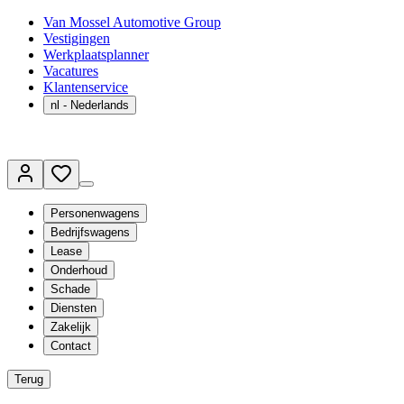
Van Mossel Automotive Group
Vestigingen
Werkplaatsplanner
Vacatures
Klantenservice
nl
- Nederlands
Personenwagens
Bedrijfswagens
Lease
Onderhoud
Schade
Diensten
Zakelijk
Contact
Terug