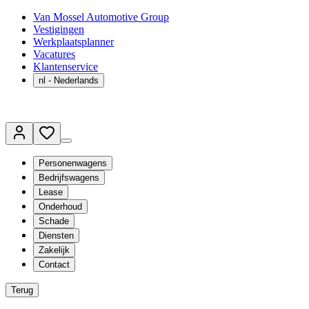
Van Mossel Automotive Group
Vestigingen
Werkplaatsplanner
Vacatures
Klantenservice
nl
- Nederlands
Personenwagens
Bedrijfswagens
Lease
Onderhoud
Schade
Diensten
Zakelijk
Contact
Terug