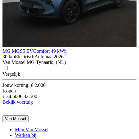
MG MGS5 EV
Comfort 49 kWh
30 km
Elektrisch
Automaat
2026
Van Mossel MG Tynaarlo, (NL)
Vergelijk
Jouw korting: € 2.000
Kopen
€ 34.500
€ 32.500
Bekijk voertuig
Van Mossel
Mijn Van Mossel
Werken bij