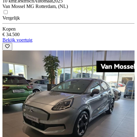
10 km
Elektrisch
Automaat
2025
Van Mossel MG Rotterdam, (NL)
Vergelijk
Kopen
€ 34.500
Bekijk voertuig