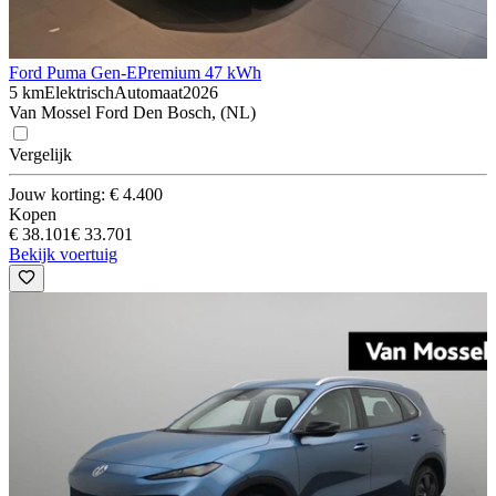
Ford Puma Gen-E
Premium 47 kWh
5 km
Elektrisch
Automaat
2026
Van Mossel Ford Den Bosch, (NL)
Vergelijk
Jouw korting: € 4.400
Kopen
€ 38.101
€ 33.701
Bekijk voertuig