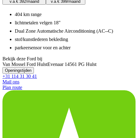
v.a.
€ 392
/maand
v.a.
€ 399
/maand
404 km range
lichtmetalen velgen 18"
Dual Zone Automatische Airconditioning (AC--C)
stof/kunstlederen bekleding
parkeersensor voor en achter
Bekijk deze Ford bij
Van Mossel Ford Hulst
Evenaar 1
4561 PG Hulst
Openingstijden
+31 114 31 30 41
Mail ons
Plan route