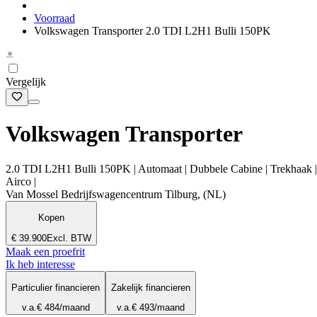
Voorraad
Volkswagen Transporter 2.0 TDI L2H1 Bulli 150PK
Vergelijk
Volkswagen Transporter
2.0 TDI L2H1 Bulli 150PK | Automaat | Dubbele Cabine | Trekhaak | Pa
Airco |
Van Mossel Bedrijfswagencentrum Tilburg, (NL)
Kopen
€ 39.900
Excl. BTW
Maak een proefrit
Ik heb interesse
Particulier financieren
Zakelijk financieren
v.a.
€ 484
/maand
v.a.
€ 493
/maand