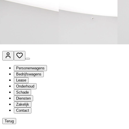
Van Mossel Automotive Group
Vestigingen
Werkplaatsplanner
Vacatures
Klantenservice
nl
- Nederlands
Personenwagens
Bedrijfswagens
Lease
Onderhoud
Schade
Diensten
Zakelijk
Contact
Terug