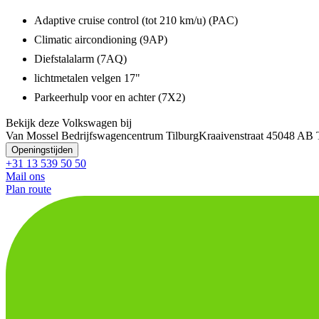
Adaptive cruise control (tot 210 km/u) (PAC)
Climatic aircondioning (9AP)
Diefstalalarm (7AQ)
lichtmetalen velgen 17"
Parkeerhulp voor en achter (7X2)
Bekijk deze Volkswagen bij
Van Mossel Bedrijfswagencentrum Tilburg
Kraaivenstraat 4
5048 AB T
Openingstijden
+31 13 539 50 50
Mail ons
Plan route