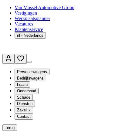
Van Mossel Automotive Group
Vestigingen
Werkplaatsplanner
Vacatures
Klantenservice
nl
- Nederlands
Personenwagens
Bedrijfswagens
Lease
Onderhoud
Schade
Diensten
Zakelijk
Contact
Terug