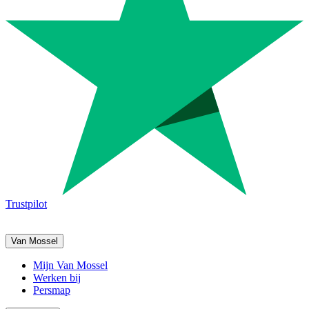
Trustpilot
Van Mossel
Mijn Van Mossel
Werken bij
Persmap