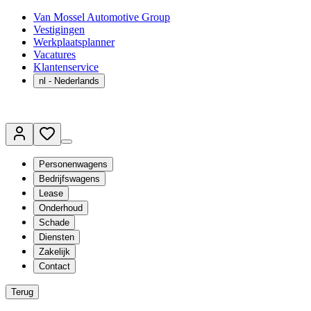
Van Mossel Automotive Group
Vestigingen
Werkplaatsplanner
Vacatures
Klantenservice
nl
- Nederlands
Personenwagens
Bedrijfswagens
Lease
Onderhoud
Schade
Diensten
Zakelijk
Contact
Terug