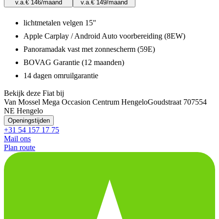
v.a.
€ 146
/maand
v.a.
€ 149
/maand
lichtmetalen velgen 15"
Apple Carplay / Android Auto voorbereiding (8EW)
Panoramadak vast met zonnescherm (59E)
BOVAG Garantie (12 maanden)
14 dagen omruilgarantie
Bekijk deze Fiat bij
Van Mossel Mega Occasion Centrum Hengelo
Goudstraat 70
7554
NE Hengelo
Openingstijden
+31 54 157 17 75
Mail ons
Plan route