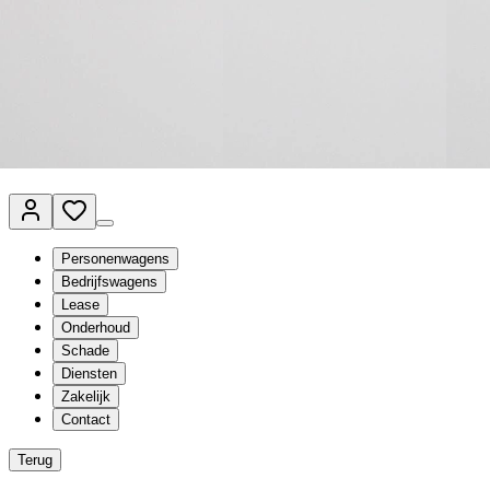
Van Mossel Automotive Group
Vestigingen
Werkplaatsplanner
Vacatures
Klantenservice
nl
- Nederlands
Personenwagens
Bedrijfswagens
Lease
Onderhoud
Schade
Diensten
Zakelijk
Contact
Terug