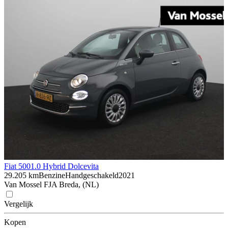
Fiat 500
1.0 Hybrid Dolcevita
29.205 km
Benzine
Handgeschakeld
2021
Van Mossel FJA Breda, (NL)
Vergelijk
Kopen