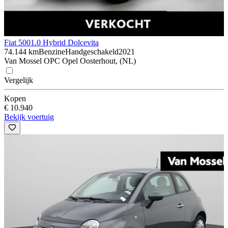
Fiat 500
1.0 Hybrid Dolcevita
74.144 km
Benzine
Handgeschakeld
2021
Van Mossel OPC Opel Oosterhout, (NL)
Vergelijk
Kopen
€ 10.940
Bekijk voertuig