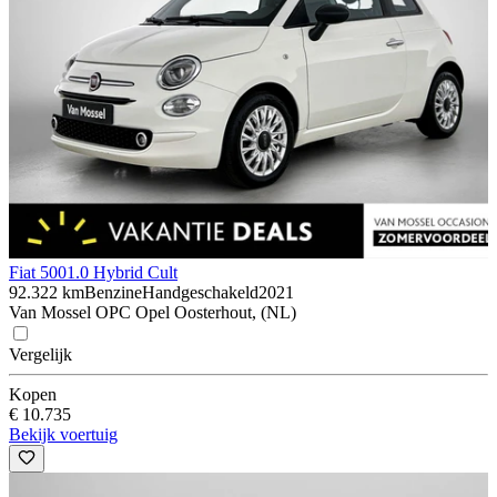
Fiat 500
1.0 Hybrid Cult
92.322 km
Benzine
Handgeschakeld
2021
Van Mossel OPC Opel Oosterhout, (NL)
Vergelijk
Kopen
€ 10.735
Bekijk voertuig