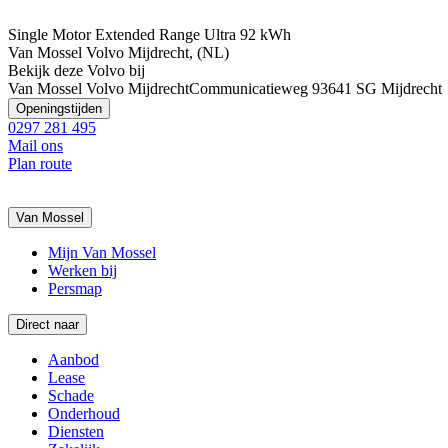
Single Motor Extended Range Ultra 92 kWh
Van Mossel Volvo Mijdrecht, (NL)
Bekijk deze Volvo bij
Van Mossel Volvo Mijdrecht
Communicatieweg 9
3641 SG Mijdrecht
Openingstijden
0297 281 495
Mail ons
Plan route
Van Mossel
Mijn Van Mossel
Werken bij
Persmap
Direct naar
Aanbod
Lease
Schade
Onderhoud
Diensten