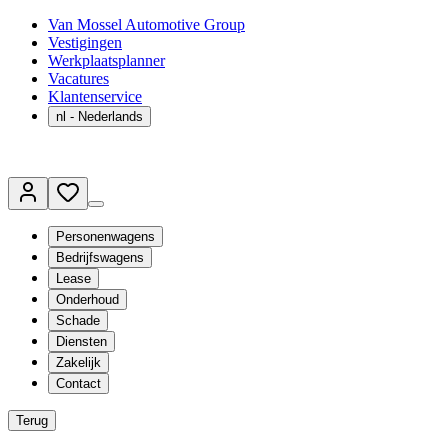
Van Mossel Automotive Group
Vestigingen
Werkplaatsplanner
Vacatures
Klantenservice
nl
- Nederlands
Personenwagens
Bedrijfswagens
Lease
Onderhoud
Schade
Diensten
Zakelijk
Contact
Terug