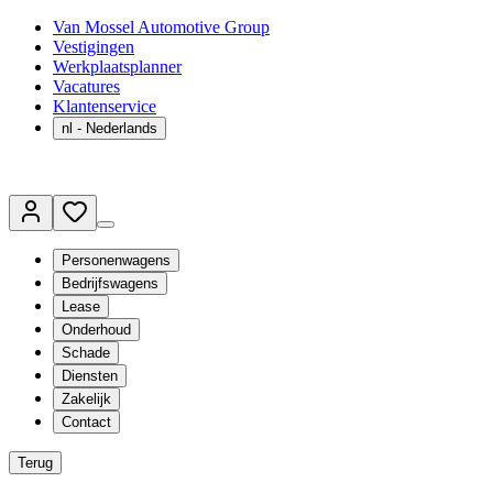
Van Mossel Automotive Group
Vestigingen
Werkplaatsplanner
Vacatures
Klantenservice
nl
- Nederlands
Personenwagens
Bedrijfswagens
Lease
Onderhoud
Schade
Diensten
Zakelijk
Contact
Terug