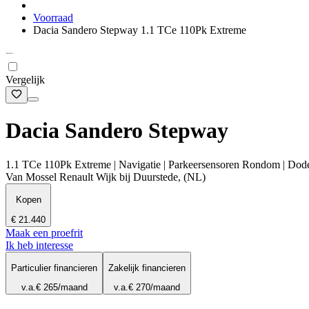
Voorraad
Dacia Sandero Stepway 1.1 TCe 110Pk Extreme
Vergelijk
Dacia Sandero Stepway
1.1 TCe 110Pk Extreme | Navigatie | Parkeersensoren Rondom | Dodeh
Van Mossel Renault Wijk bij Duurstede, (NL)
Kopen
€ 21.440
Maak een proefrit
Ik heb interesse
Particulier financieren
Zakelijk financieren
v.a.
€ 265
/maand
v.a.
€ 270
/maand