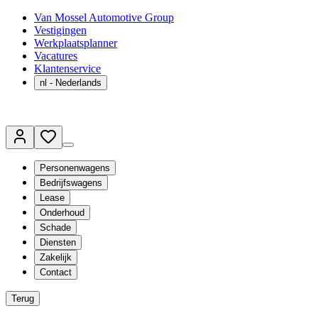
Van Mossel Automotive Group
Vestigingen
Werkplaatsplanner
Vacatures
Klantenservice
nl
- Nederlands
Personenwagens
Bedrijfswagens
Lease
Onderhoud
Schade
Diensten
Zakelijk
Contact
Terug