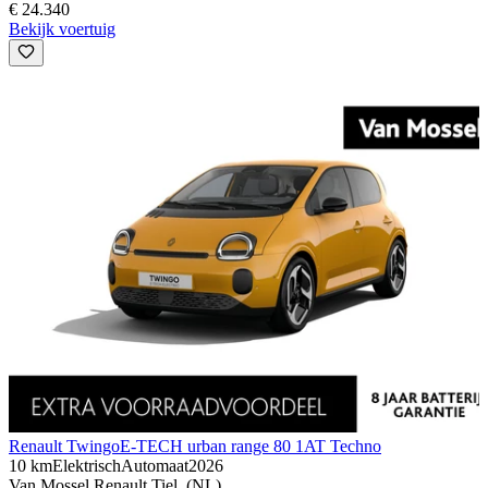
€ 24.340
Bekijk voertuig
Renault Twingo
E-TECH urban range 80 1AT Techno
10 km
Elektrisch
Automaat
2026
Van Mossel Renault Tiel, (NL)