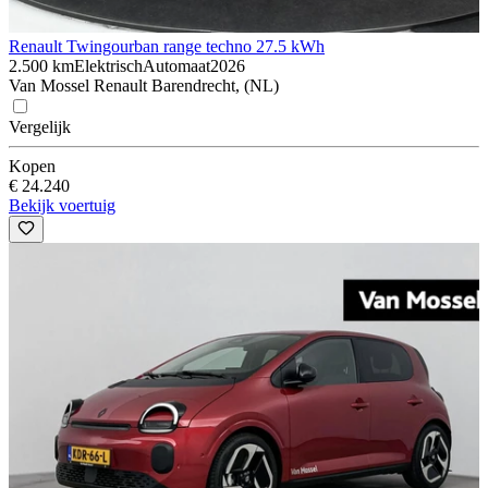
Renault Twingo
urban range techno 27.5 kWh
2.500 km
Elektrisch
Automaat
2026
Van Mossel Renault Barendrecht, (NL)
Vergelijk
Kopen
€ 24.240
Bekijk voertuig