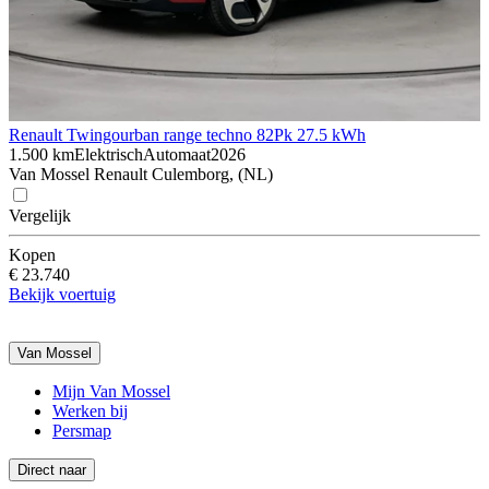
Renault Twingo
urban range techno 82Pk 27.5 kWh
1.500 km
Elektrisch
Automaat
2026
Van Mossel Renault Culemborg, (NL)
Vergelijk
Kopen
€ 23.740
Bekijk voertuig
Van Mossel
Mijn Van Mossel
Werken bij
Persmap
Direct naar