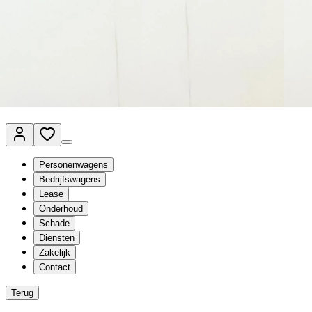
Van Mossel Automotive Group
Vestigingen
Werkplaatsplanner
Vacatures
Klantenservice
nl
- Nederlands
Personenwagens
Bedrijfswagens
Lease
Onderhoud
Schade
Diensten
Zakelijk
Contact
Terug