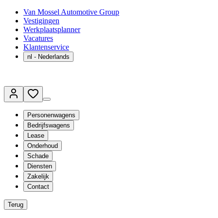
Van Mossel Automotive Group
Vestigingen
Werkplaatsplanner
Vacatures
Klantenservice
nl
- Nederlands
Personenwagens
Bedrijfswagens
Lease
Onderhoud
Schade
Diensten
Zakelijk
Contact
Terug