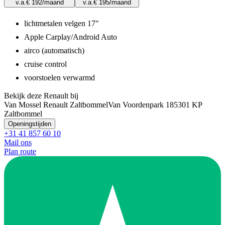
v.a.
€ 192
/maand
v.a.
€ 195
/maand
lichtmetalen velgen 17"
Apple Carplay/Android Auto
airco (automatisch)
cruise control
voorstoelen verwarmd
Bekijk deze Renault bij
Van Mossel Renault Zaltbommel
Van Voordenpark 18
5301 KP
Zaltbommel
Openingstijden
+31 41 857 60 10
Mail ons
Plan route