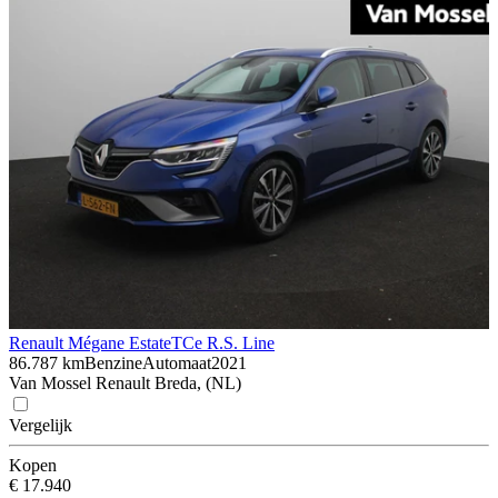
Renault Mégane Estate
TCe R.S. Line
86.787 km
Benzine
Automaat
2021
Van Mossel Renault Breda, (NL)
Vergelijk
Kopen
€ 17.940