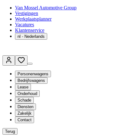
Van Mossel Automotive Group
Vestigingen
Werkplaatsplanner
Vacatures
Klantenservice
nl
- Nederlands
Personenwagens
Bedrijfswagens
Lease
Onderhoud
Schade
Diensten
Zakelijk
Contact
Terug