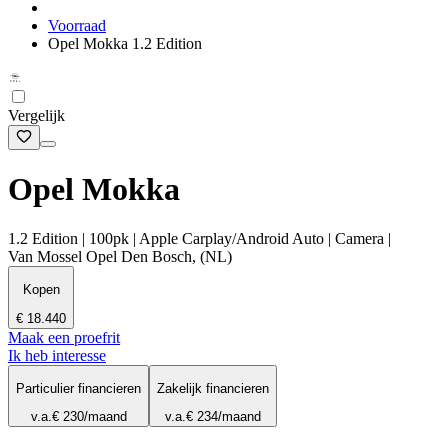
Voorraad
Opel Mokka 1.2 Edition
Vergelijk
Opel Mokka
1.2 Edition | 100pk | Apple Carplay/Android Auto | Camera |
Van Mossel Opel Den Bosch, (NL)
Kopen
€ 18.440
Maak een proefrit
Ik heb interesse
Particulier financieren
Zakelijk financieren
v.a.
€ 230
/maand
v.a.
€ 234
/maand