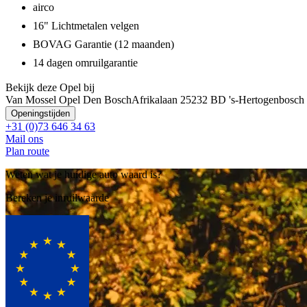
airco
16" Lichtmetalen velgen
BOVAG Garantie (12 maanden)
14 dagen omruilgarantie
Bekijk deze Opel bij
Van Mossel Opel Den Bosch
Afrikalaan 2
5232 BD 's-Hertogenbosch
Openingstijden
+31 (0)73 646 34 63
Mail ons
Plan route
Weten wat je huidige auto waard is?
Bereken je inruilwaarde