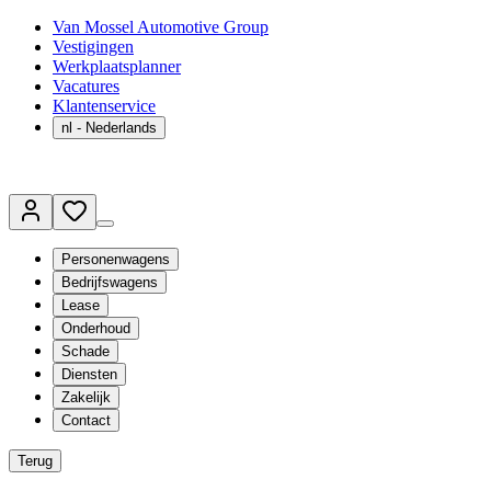
Van Mossel Automotive Group
Vestigingen
Werkplaatsplanner
Vacatures
Klantenservice
nl
- Nederlands
Personenwagens
Bedrijfswagens
Lease
Onderhoud
Schade
Diensten
Zakelijk
Contact
Terug