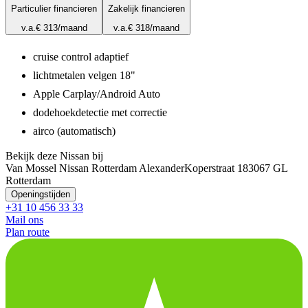
Particulier financieren
Zakelijk financieren
v.a.
€ 313
/maand
v.a.
€ 318
/maand
cruise control adaptief
lichtmetalen velgen 18"
Apple Carplay/Android Auto
dodehoekdetectie met correctie
airco (automatisch)
Bekijk deze Nissan bij
Van Mossel Nissan Rotterdam Alexander
Koperstraat 18
3067 GL
Rotterdam
Openingstijden
+31 10 456 33 33
Mail ons
Plan route