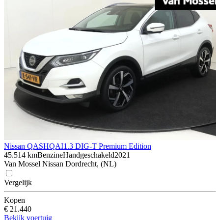
Nissan QASHQAI
1.3 DIG-T Premium Edition
45.514 km
Benzine
Handgeschakeld
2021
Van Mossel Nissan Dordrecht, (NL)
Vergelijk
Kopen
€ 21.440
Bekijk voertuig