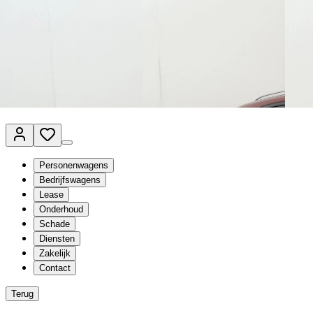
Van Mossel Automotive Group
Vestigingen
Werkplaatsplanner
Vacatures
Klantenservice
nl
- Nederlands
Personenwagens
Bedrijfswagens
Lease
Onderhoud
Schade
Diensten
Zakelijk
Contact
Terug