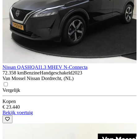
Nissan QASHQAI
1.3 MHEV N-Connecta
72.358 km
Benzine
Handgeschakeld
2023
Van Mossel Nissan Dordrecht, (NL)
Vergelijk
Kopen
€ 23.440
Bekijk voertuig