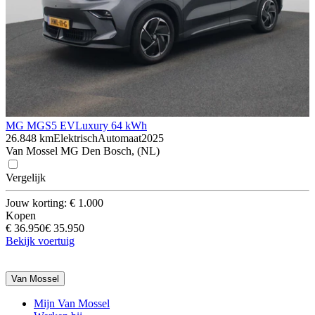
MG MGS5 EV
Luxury 64 kWh
26.848 km
Elektrisch
Automaat
2025
Van Mossel MG Den Bosch, (NL)
Vergelijk
Jouw korting: € 1.000
Kopen
€ 36.950
€ 35.950
Bekijk voertuig
Van Mossel
Mijn Van Mossel