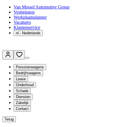
Van Mossel Automotive Group
Vestigingen
Werkplaatsplanner
Vacatures
Klantenservice
nl
- Nederlands
Personenwagens
Bedrijfswagens
Lease
Onderhoud
Schade
Diensten
Zakelijk
Contact
Terug