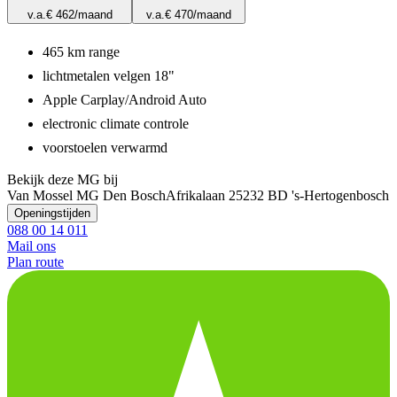
v.a.
€ 462
/maand
v.a.
€ 470
/maand
465 km range
lichtmetalen velgen 18"
Apple Carplay/Android Auto
electronic climate controle
voorstoelen verwarmd
Bekijk deze MG bij
Van Mossel MG Den Bosch
Afrikalaan 2
5232 BD 's-Hertogenbosch
Openingstijden
088 00 14 011
Mail ons
Plan route