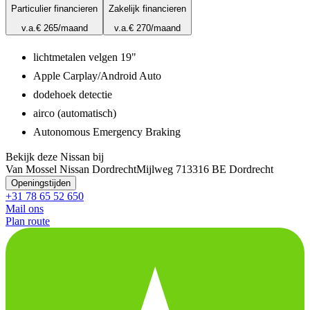
Particulier financieren
Zakelijk financieren
v.a.
€ 265
/maand
v.a.
€ 270
/maand
lichtmetalen velgen 19"
Apple Carplay/Android Auto
dodehoek detectie
airco (automatisch)
Autonomous Emergency Braking
Bekijk deze Nissan bij
Van Mossel Nissan Dordrecht
Mijlweg 71
3316 BE Dordrecht
Openingstijden
+31 78 65 52 650
Mail ons
Plan route