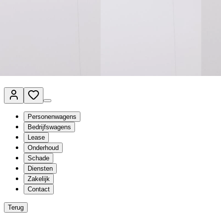
Van Mossel Automotive Group
Vestigingen
Werkplaatsplanner
Vacatures
Klantenservice
nl
- Nederlands
Personenwagens
Bedrijfswagens
Lease
Onderhoud
Schade
Diensten
Zakelijk
Contact
Terug