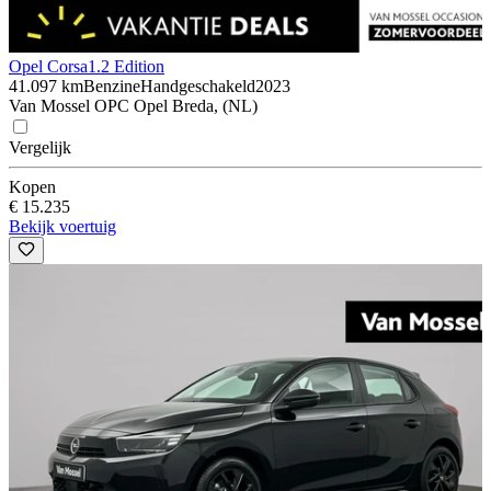
Opel Corsa
1.2 Edition
41.097 km
Benzine
Handgeschakeld
2023
Van Mossel OPC Opel Breda, (NL)
Vergelijk
Kopen
€ 15.235
Bekijk voertuig