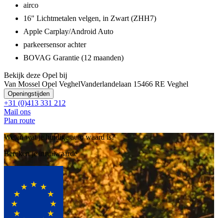
airco
16" Lichtmetalen velgen, in Zwart (ZHH7)
Apple Carplay/Android Auto
parkeersensor achter
BOVAG Garantie (12 maanden)
Bekijk deze Opel bij
Van Mossel Opel Veghel
Vanderlandelaan 1
5466 RE Veghel
Openingstijden
+31 (0)413 331 212
Mail ons
Plan route
Weten wat je huidige auto waard is?
Bereken je inruilwaarde