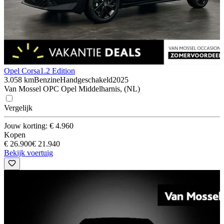
Opel Corsa
1.2 Edition
3.058 km
Benzine
Handgeschakeld
2025
Van Mossel OPC Opel Middelharnis, (NL)
Vergelijk
Jouw korting: € 4.960
Kopen
€ 26.900
€ 21.940
Bekijk voertuig