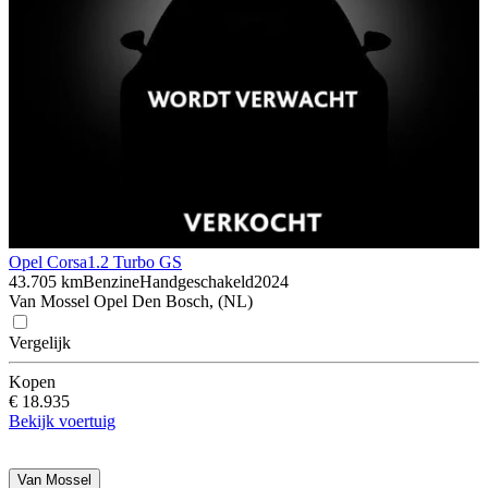
Opel Corsa
1.2 Turbo GS
43.705 km
Benzine
Handgeschakeld
2024
Van Mossel Opel Den Bosch, (NL)
Vergelijk
Kopen
€ 18.935
Bekijk voertuig
Van Mossel