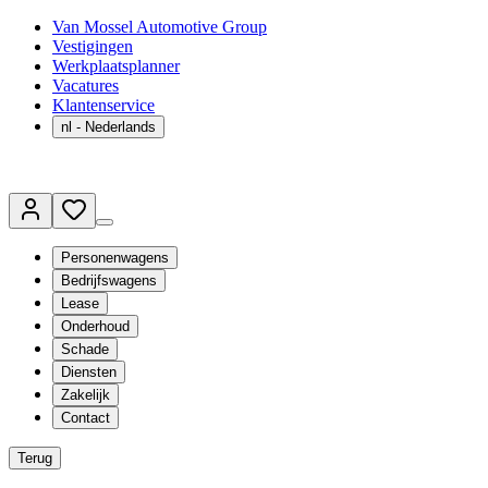
Van Mossel Automotive Group
Vestigingen
Werkplaatsplanner
Vacatures
Klantenservice
nl
- Nederlands
Personenwagens
Bedrijfswagens
Lease
Onderhoud
Schade
Diensten
Zakelijk
Contact
Terug