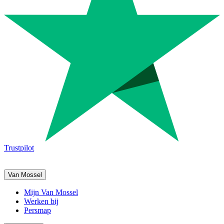
Trustpilot
Van Mossel
Mijn Van Mossel
Werken bij
Persmap