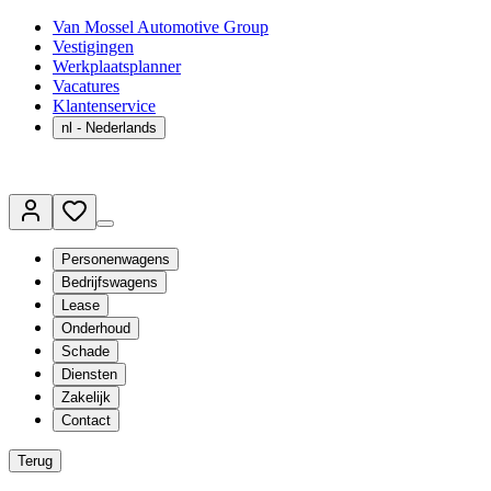
Van Mossel Automotive Group
Vestigingen
Werkplaatsplanner
Vacatures
Klantenservice
nl
- Nederlands
Personenwagens
Bedrijfswagens
Lease
Onderhoud
Schade
Diensten
Zakelijk
Contact
Terug