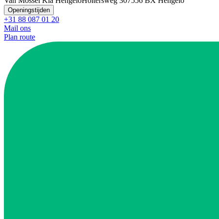
Van Mossel Kia Hengelo
Höltersweg 30
7556 BX Hengelo
Openingstijden
+31 88 087 01 20
Mail ons
Plan route