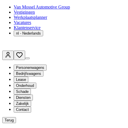
Van Mossel Automotive Group
Vestigingen
Werkplaatsplanner
Vacatures
Klantenservice
nl
- Nederlands
Personenwagens
Bedrijfswagens
Lease
Onderhoud
Schade
Diensten
Zakelijk
Contact
Terug