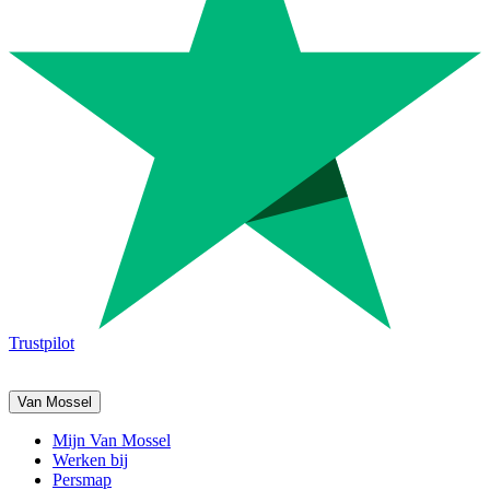
Trustpilot
Van Mossel
Mijn Van Mossel
Werken bij
Persmap