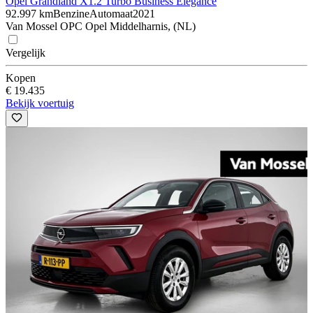
Opel Grandland X
1.2 Turbo Business Elegance
92.997 km
Benzine
Automaat
2021
Van Mossel OPC Opel Middelharnis, (NL)
Vergelijk
Kopen
€ 19.435
Bekijk voertuig