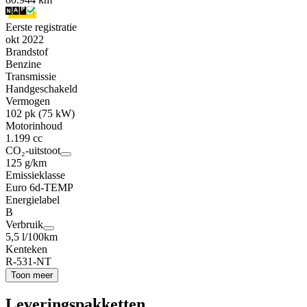
Eerste registratie
okt 2022
Brandstof
Benzine
Transmissie
Handgeschakeld
Vermogen
102 pk (75 kW)
Motorinhoud
1.199 cc
CO₂-uitstoot
125 g/km
Emissieklasse
Euro 6d-TEMP
Energielabel
B
Verbruik
5,5 l/100km
Kenteken
R-531-NT
Toon meer
Leveringspakketten