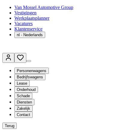
Van Mossel Automotive Group
Vestigingen
Werkplaatsplanner
Vacatures
Klantenservice
nl
- Nederlands
Personenwagens
Bedrijfswagens
Lease
Onderhoud
Schade
Diensten
Zakelijk
Contact
Terug