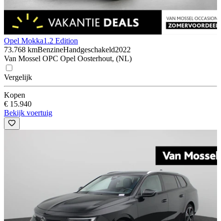
Opel Mokka
1.2 Edition
73.768 km
Benzine
Handgeschakeld
2022
Van Mossel OPC Opel Oosterhout, (NL)
Vergelijk
Kopen
€ 15.940
Bekijk voertuig