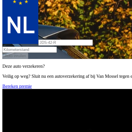
Auto inruilen
Deze auto verzekeren?
Veilig op weg? Sluit nu een autoverzekering af bij Van Mossel tegen ee
Bereken premie