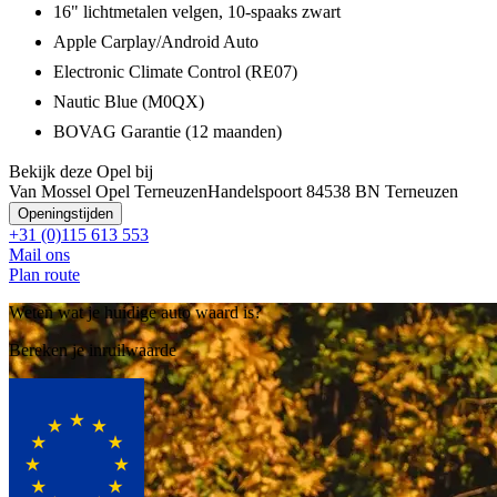
16" lichtmetalen velgen, 10-spaaks zwart
Apple Carplay/Android Auto
Electronic Climate Control (RE07)
Nautic Blue (M0QX)
BOVAG Garantie (12 maanden)
Bekijk deze Opel bij
Van Mossel Opel Terneuzen
Handelspoort 8
4538 BN Terneuzen
Openingstijden
+31 (0)115 613 553
Mail ons
Plan route
Weten wat je huidige auto waard is?
Bereken je inruilwaarde