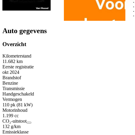
Auto gegevens
Overzicht
Kilometerstand
11.682 km
Eerste registratie
okt 2024
Brandstof
Benzine
Transmissie
Handgeschakeld
Vermogen
110 pk (81 kW)
Motorinhoud
1.199 cc
CO₂-uitstoot
132 g/km
Emissieklasse