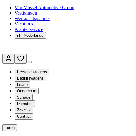
Van Mossel Automotive Group
Vestigingen
Werkplaatsplanner
Vacatures
Klantenservice
nl
- Nederlands
Personenwagens
Bedrijfswagens
Lease
Onderhoud
Schade
Diensten
Zakelijk
Contact
Terug