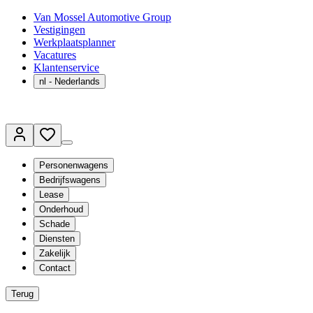
Van Mossel Automotive Group
Vestigingen
Werkplaatsplanner
Vacatures
Klantenservice
nl
- Nederlands
Personenwagens
Bedrijfswagens
Lease
Onderhoud
Schade
Diensten
Zakelijk
Contact
Terug