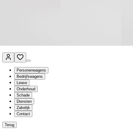
Van Mossel Automotive Group
Vestigingen
Werkplaatsplanner
Vacatures
Klantenservice
nl
- Nederlands
Personenwagens
Bedrijfswagens
Lease
Onderhoud
Schade
Diensten
Zakelijk
Contact
Terug