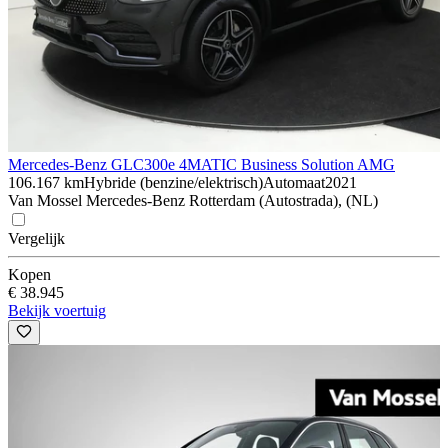
Mercedes-Benz GLC
300e 4MATIC Business Solution AMG
106.167 km
Hybride (benzine/elektrisch)
Automaat
2021
Van Mossel Mercedes-Benz Rotterdam (Autostrada), (NL)
Vergelijk
Kopen
€ 38.945
Bekijk voertuig