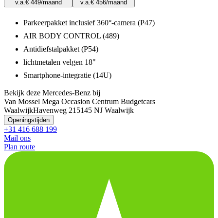
v.a.
€ 449
/maand
v.a.
€ 456
/maand
Parkeerpakket inclusief 360°-camera (P47)
AIR BODY CONTROL (489)
Antidiefstalpakket (P54)
lichtmetalen velgen 18"
Smartphone-integratie (14U)
Bekijk deze Mercedes-Benz bij
Van Mossel Mega Occasion Centrum Budgetcars
Waalwijk
Havenweg 21
5145 NJ Waalwijk
Openingstijden
+31 416 688 199
Mail ons
Plan route