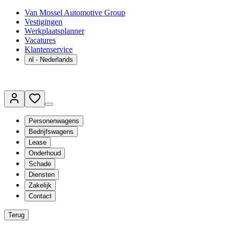
Van Mossel Automotive Group
Vestigingen
Werkplaatsplanner
Vacatures
Klantenservice
nl
- Nederlands
Personenwagens
Bedrijfswagens
Lease
Onderhoud
Schade
Diensten
Zakelijk
Contact
Terug