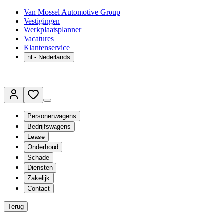
Van Mossel Automotive Group
Vestigingen
Werkplaatsplanner
Vacatures
Klantenservice
nl
- Nederlands
Personenwagens
Bedrijfswagens
Lease
Onderhoud
Schade
Diensten
Zakelijk
Contact
Terug