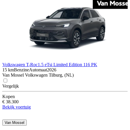
Volkswagen T-Roc
1.5 eTsi Limited Edition 116 PK
15 km
Benzine
Automaat
2026
Van Mossel Volkswagen Tilburg, (NL)
Vergelijk
Kopen
€ 38.300
Bekijk voertuig
Van Mossel