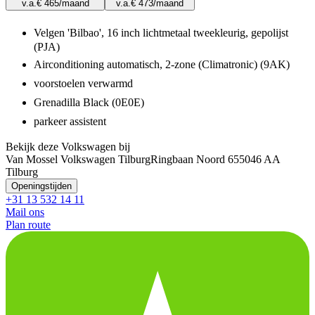
v.a.
€ 465
/maand
v.a.
€ 473
/maand
Velgen 'Bilbao', 16 inch lichtmetaal tweekleurig, gepolijst
(PJA)
Airconditioning automatisch, 2-zone (Climatronic) (9AK)
voorstoelen verwarmd
Grenadilla Black (0E0E)
parkeer assistent
Bekijk deze Volkswagen bij
Van Mossel Volkswagen Tilburg
Ringbaan Noord 65
5046 AA
Tilburg
Openingstijden
+31 13 532 14 11
Mail ons
Plan route