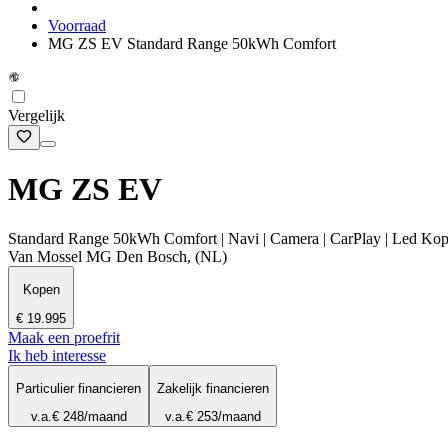
Voorraad
MG ZS EV Standard Range 50kWh Comfort
Vergelijk
MG ZS EV
Standard Range 50kWh Comfort | Navi | Camera | CarPlay | Led Kopl
Van Mossel MG Den Bosch, (NL)
Kopen
€ 19.995
Maak een proefrit
Ik heb interesse
Particulier financieren
Zakelijk financieren
v.a.
€ 248
/maand
v.a.
€ 253
/maand