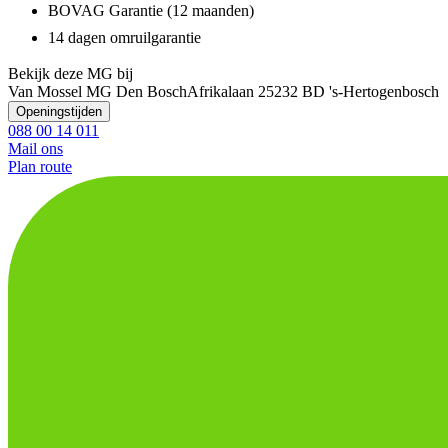
BOVAG Garantie (12 maanden)
14 dagen omruilgarantie
Bekijk deze MG bij
Van Mossel MG Den Bosch
Afrikalaan 2
5232 BD 's-Hertogenbosch
Openingstijden
088 00 14 011
Mail ons
Plan route