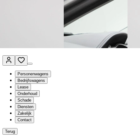
Van Mossel Automotive Group
Vestigingen
Werkplaatsplanner
Vacatures
Klantenservice
nl
- Nederlands
Personenwagens
Bedrijfswagens
Lease
Onderhoud
Schade
Diensten
Zakelijk
Contact
Terug