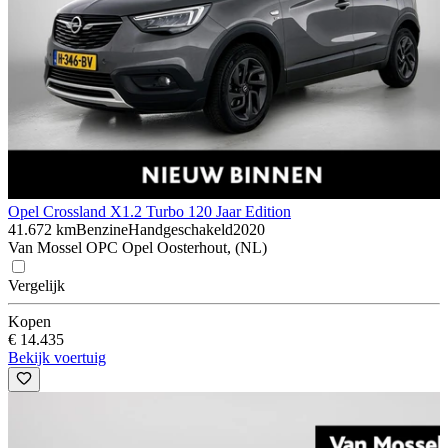
Opel Crossland X
1.2 Turbo 120 Jaar Edition
41.672 km
Benzine
Handgeschakeld
2020
Van Mossel OPC Opel Oosterhout, (NL)
Vergelijk
Kopen
€ 14.435
Bekijk voertuig