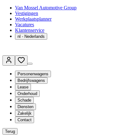
Van Mossel Automotive Group
Vestigingen
Werkplaatsplanner
Vacatures
Klantenservice
nl
- Nederlands
Personenwagens
Bedrijfswagens
Lease
Onderhoud
Schade
Diensten
Zakelijk
Contact
Terug