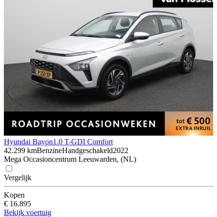
Hyundai Bayon
1.0 T-GDI Comfort
42.299 km
Benzine
Handgeschakeld
2022
Mega Occasioncentrum Leeuwarden, (NL)
Vergelijk
Kopen
€ 16.895
Bekijk voertuig