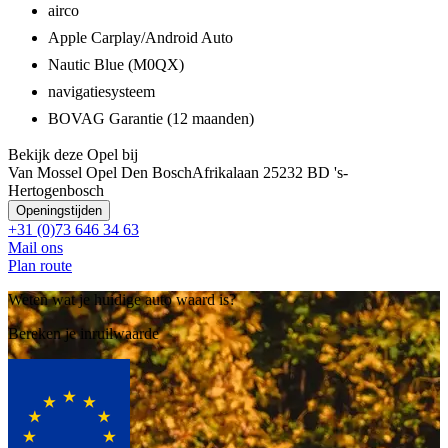
airco
Apple Carplay/Android Auto
Nautic Blue (M0QX)
navigatiesysteem
BOVAG Garantie (12 maanden)
Bekijk deze Opel bij
Van Mossel Opel Den Bosch
Afrikalaan 2
5232 BD 's-
Hertogenbosch
Openingstijden
+31 (0)73 646 34 63
Mail ons
Plan route
Weten wat je huidige auto waard is?
Bereken je inruilwaarde