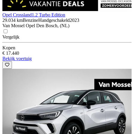
Opel Crossland
1.2 Turbo Edition
29.034 km
Benzine
Handgeschakeld
2023
Van Mossel Opel Den Bosch, (NL)
Vergelijk
Kopen
€ 17.440
Bekijk voertuig