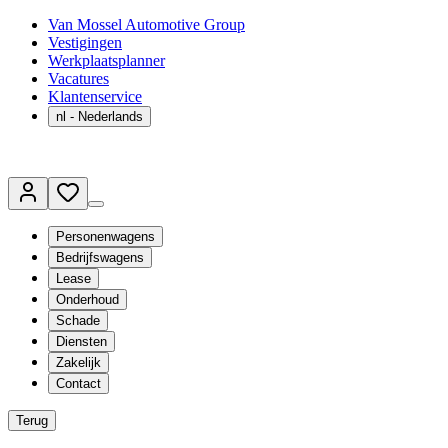
Van Mossel Automotive Group
Vestigingen
Werkplaatsplanner
Vacatures
Klantenservice
nl
- Nederlands
Personenwagens
Bedrijfswagens
Lease
Onderhoud
Schade
Diensten
Zakelijk
Contact
Terug