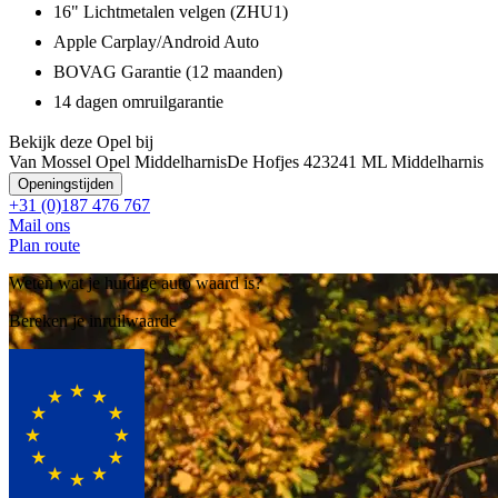
16" Lichtmetalen velgen (ZHU1)
Apple Carplay/Android Auto
BOVAG Garantie (12 maanden)
14 dagen omruilgarantie
Bekijk deze Opel bij
Van Mossel Opel Middelharnis
De Hofjes 42
3241 ML Middelharnis
Openingstijden
+31 (0)187 476 767
Mail ons
Plan route
Weten wat je huidige auto waard is?
Bereken je inruilwaarde