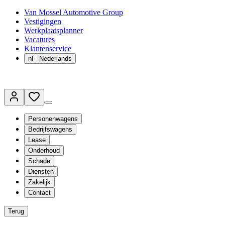
Van Mossel Automotive Group
Vestigingen
Werkplaatsplanner
Vacatures
Klantenservice
nl
- Nederlands
Personenwagens
Bedrijfswagens
Lease
Onderhoud
Schade
Diensten
Zakelijk
Contact
Terug