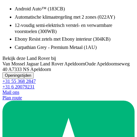
Android Auto™ (183CB)
Automatische klimaatregeling met 2 zones (022AY)
12-voudig semi-elektrisch verstel- en verwarmbare
voorstoelen (300WB)
Ebony Resist zetels met Ebony interieur (304KB)
Carpathian Grey - Premium Metaal (1AU)
Bekijk deze Land Rover bij
Van Mossel Jaguar Land Rover Apeldoorn
Oude Apeldoornseweg
40 A
7333 NS Apeldoorn
Openingstijden
+31 55 368 2847
+31 6 20079231
Mail ons
Plan route