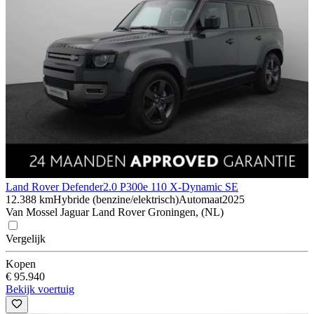
Land Rover Defender
2.0 P300e 110 X-Dynamic SE
12.388 km
Hybride (benzine/elektrisch)
Automaat
2025
Van Mossel Jaguar Land Rover Groningen, (NL)
Vergelijk
Kopen
€ 95.940
Bekijk voertuig