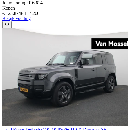
Jouw korting: € 6.614
Kopen
€ 123.874
€ 117.260
Bekijk voertuig
Land Rover Defender
110 2.0 P300e 110 X-Dynamic SE