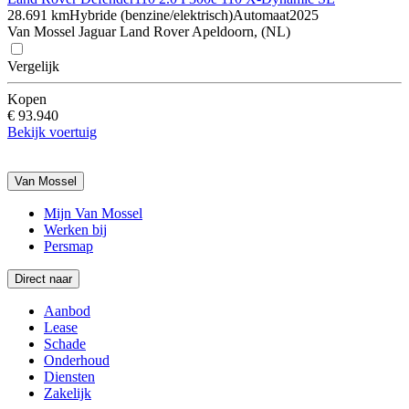
28.691 km
Hybride (benzine/elektrisch)
Automaat
2025
Van Mossel Jaguar Land Rover Apeldoorn, (NL)
Vergelijk
Kopen
€ 93.940
Bekijk voertuig
Van Mossel
Mijn Van Mossel
Werken bij
Persmap
Direct naar
Aanbod
Lease
Schade
Onderhoud
Diensten
Zakelijk