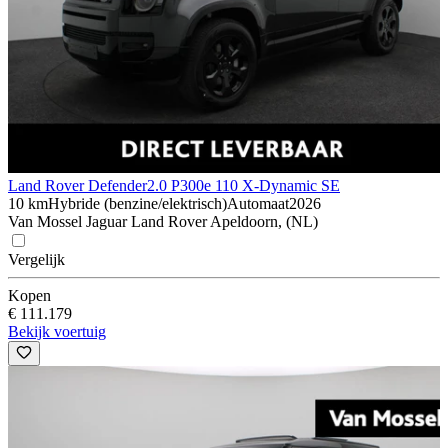
Land Rover Defender
2.0 P300e 110 X-Dynamic SE
10 km
Hybride (benzine/elektrisch)
Automaat
2026
Van Mossel Jaguar Land Rover Apeldoorn, (NL)
Vergelijk
Kopen
€ 111.179
Bekijk voertuig