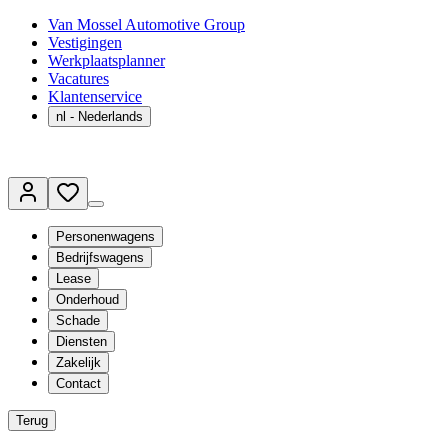
Van Mossel Automotive Group
Vestigingen
Werkplaatsplanner
Vacatures
Klantenservice
nl
- Nederlands
Personenwagens
Bedrijfswagens
Lease
Onderhoud
Schade
Diensten
Zakelijk
Contact
Terug