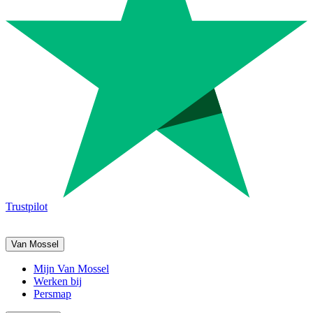
Trustpilot
Van Mossel
Mijn Van Mossel
Werken bij
Persmap