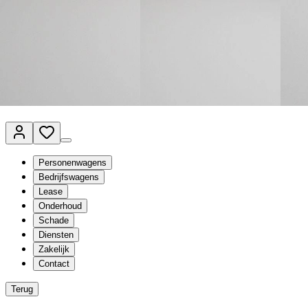
Van Mossel Automotive Group
Vestigingen
Werkplaatsplanner
Vacatures
Klantenservice
nl
- Nederlands
Personenwagens
Bedrijfswagens
Lease
Onderhoud
Schade
Diensten
Zakelijk
Contact
Terug