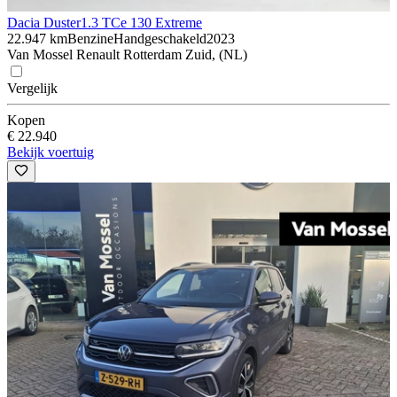
Dacia Duster
1.3 TCe 130 Extreme
22.947 km
Benzine
Handgeschakeld
2023
Van Mossel Renault Rotterdam Zuid, (NL)
Vergelijk
Kopen
€ 22.940
Bekijk voertuig