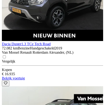
Dacia Duster
1.3 TCe Tech Road
72.082 km
Benzine
Handgeschakeld
2019
Van Mossel Renault Rotterdam Alexander, (NL)
Vergelijk
Kopen
€ 16.935
Bekijk voertuig