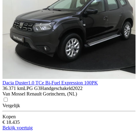
Dacia Duster
1.0 TCe Bi-Fuel Expression 100PK
36.371 km
LPG G3
Handgeschakeld
2022
Van Mossel Renault Gorinchem, (NL)
Vergelijk
Kopen
€ 18.435
Bekijk voertuig