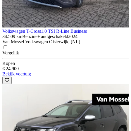
Volkswagen T-Cross
1.0 TSI R-Line Business
34.509 km
Benzine
Handgeschakeld
2024
Van Mossel Volkswagen Oisterwijk, (NL)
Vergelijk
Kopen
€ 24.900
Bekijk voertuig