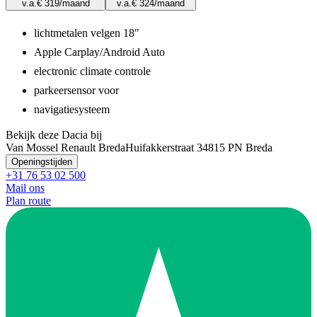
v.a.
€ 319
/maand
v.a.
€ 324
/maand
lichtmetalen velgen 18"
Apple Carplay/Android Auto
electronic climate controle
parkeersensor voor
navigatiesysteem
Bekijk deze Dacia bij
Van Mossel Renault Breda
Huifakkerstraat 3
4815 PN Breda
Openingstijden
+31 76 53 02 500
Mail ons
Plan route