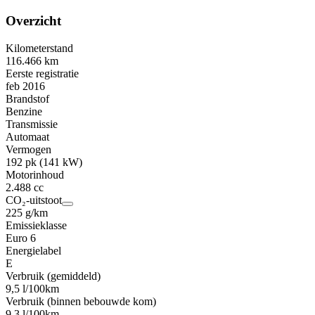
Overzicht
Kilometerstand
116.466 km
Eerste registratie
feb 2016
Brandstof
Benzine
Transmissie
Automaat
Vermogen
192 pk (141 kW)
Motorinhoud
2.488 cc
CO₂-uitstoot
225 g/km
Emissieklasse
Euro 6
Energielabel
E
Verbruik (gemiddeld)
9,5 l/100km
Verbruik (binnen bebouwde kom)
9,3 l/100km