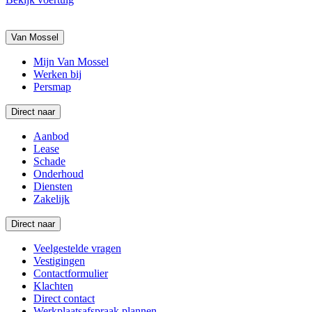
Van Mossel
Mijn Van Mossel
Werken bij
Persmap
Direct naar
Aanbod
Lease
Schade
Onderhoud
Diensten
Zakelijk
Direct naar
Veelgestelde vragen
Vestigingen
Contactformulier
Klachten
Direct contact
Werkplaatsafspraak plannen