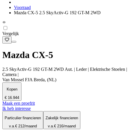
Voorraad
Mazda CX-5 2.5 SkyActiv-G 192 GT-M 2WD
Vergelijk
Mazda CX-5
2.5 SkyActiv-G 192 GT-M 2WD Aut. | Leder | Elektrische Stoelen |
Camera |
Van Mossel FJA Breda, (NL)
Kopen
€ 16.944
Maak een proefrit
Ik heb interesse
Particulier financieren
Zakelijk financieren
v.a.
€ 212
/maand
v.a.
€ 216
/maand