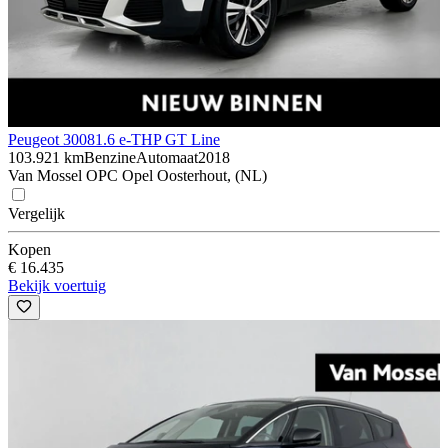
Peugeot 3008
1.6 e-THP GT Line
103.921 km
Benzine
Automaat
2018
Van Mossel OPC Opel Oosterhout, (NL)
Vergelijk
Kopen
€ 16.435
Bekijk voertuig