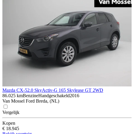
Mazda CX-5
2.0 SkyActiv-G 165 Skylease GT 2WD
86.025 km
Benzine
Handgeschakeld
2016
Van Mossel Ford Breda, (NL)
Vergelijk
Kopen
€ 18.945
Bekijk voertuig