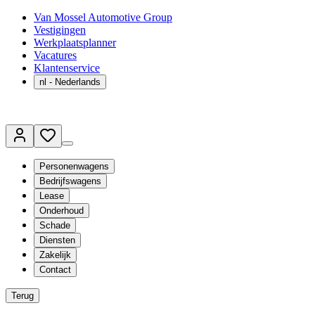
Van Mossel Automotive Group
Vestigingen
Werkplaatsplanner
Vacatures
Klantenservice
nl
- Nederlands
Personenwagens
Bedrijfswagens
Lease
Onderhoud
Schade
Diensten
Zakelijk
Contact
Terug