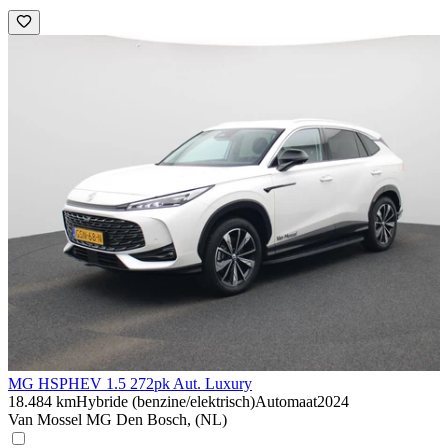
MG HS
PHEV 1.5 272pk Aut. Luxury
18.484 km
Hybride (benzine/elektrisch)
Automaat
2024
Van Mossel MG Den Bosch, (NL)