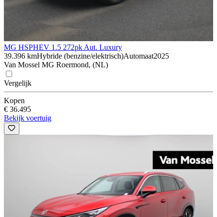
MG HS
PHEV 1.5 272pk Aut. Luxury
39.396 km
Hybride (benzine/elektrisch)
Automaat
2025
Van Mossel MG Roermond, (NL)
Vergelijk
Kopen
€ 36.495
Bekijk voertuig