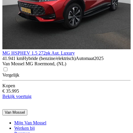
MG HS
PHEV 1.5 272pk Aut. Luxury
41.941 km
Hybride (benzine/elektrisch)
Automaat
2025
Van Mossel MG Roermond, (NL)
Vergelijk
Kopen
€ 35.995
Bekijk voertuig
Van Mossel
Mijn Van Mossel
Werken bij