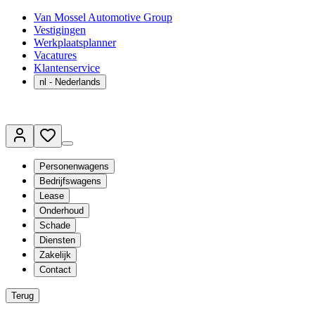
Van Mossel Automotive Group
Vestigingen
Werkplaatsplanner
Vacatures
Klantenservice
nl
- Nederlands
Personenwagens
Bedrijfswagens
Lease
Onderhoud
Schade
Diensten
Zakelijk
Contact
Terug