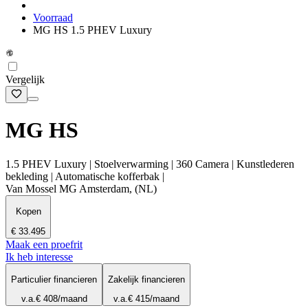
Voorraad
MG HS 1.5 PHEV Luxury
Vergelijk
MG HS
1.5 PHEV Luxury | Stoelverwarming | 360 Camera | Kunstlederen
bekleding | Automatische kofferbak |
Van Mossel MG Amsterdam, (NL)
Kopen
€ 33.495
Maak een proefrit
Ik heb interesse
Particulier financieren
Zakelijk financieren
v.a.
€ 408
/maand
v.a.
€ 415
/maand