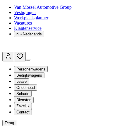
Van Mossel Automotive Group
Vestigingen
Werkplaatsplanner
Vacatures
Klantenservice
nl
- Nederlands
Personenwagens
Bedrijfswagens
Lease
Onderhoud
Schade
Diensten
Zakelijk
Contact
Terug