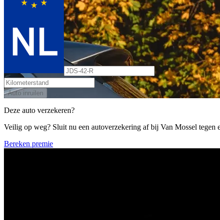
Auto inruilen
Deze auto verzekeren?
Veilig op weg? Sluit nu een autoverzekering af bij Van Mossel tegen ee
Bereken premie