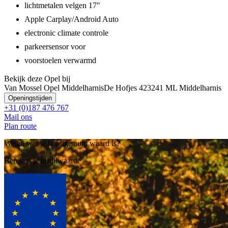
lichtmetalen velgen 17"
Apple Carplay/Android Auto
electronic climate controle
parkeersensor voor
voorstoelen verwarmd
Bekijk deze Opel bij
Van Mossel Opel Middelharnis
De Hofjes 42
3241 ML Middelharnis
Openingstijden
+31 (0)187 476 767
Mail ons
Plan route
Weten wat je huidige auto waard is?
Bereken je inruilwaarde