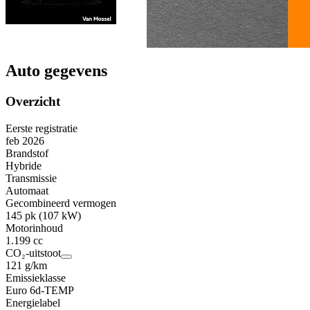
Auto gegevens
Overzicht
Eerste registratie
feb 2026
Brandstof
Hybride
Transmissie
Automaat
Gecombineerd vermogen
145 pk (107 kW)
Motorinhoud
1.199 cc
CO₂-uitstoot
121 g/km
Emissieklasse
Euro 6d-TEMP
Energielabel