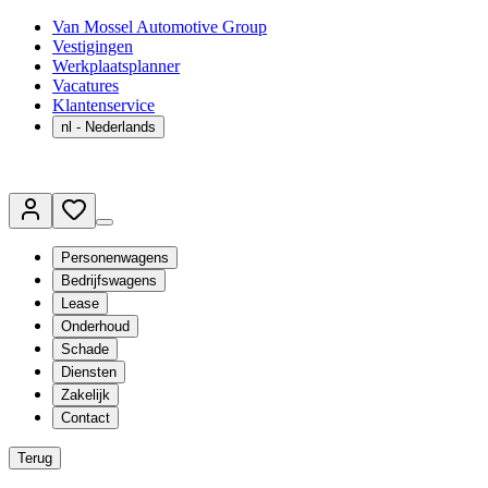
Van Mossel Automotive Group
Vestigingen
Werkplaatsplanner
Vacatures
Klantenservice
nl
- Nederlands
Personenwagens
Bedrijfswagens
Lease
Onderhoud
Schade
Diensten
Zakelijk
Contact
Terug