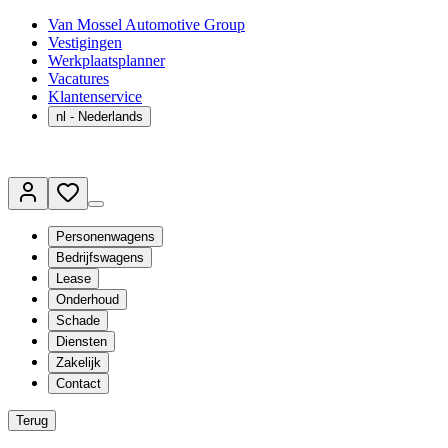
Van Mossel Automotive Group
Vestigingen
Werkplaatsplanner
Vacatures
Klantenservice
nl
- Nederlands
Personenwagens
Bedrijfswagens
Lease
Onderhoud
Schade
Diensten
Zakelijk
Contact
Terug