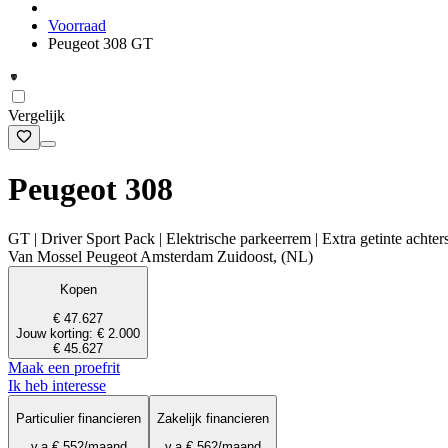
Voorraad
Peugeot 308 GT
Vergelijk
Peugeot 308
GT | Driver Sport Pack | Elektrische parkeerrem | Extra getinte achterst
Van Mossel Peugeot Amsterdam Zuidoost, (NL)
Kopen
€ 47.627
Jouw korting: € 2.000
€ 45.627
Maak een proefrit
Ik heb interesse
Particulier financieren
Zakelijk financieren
v.a.
€ 552
/maand
v.a.
€ 562
/maand