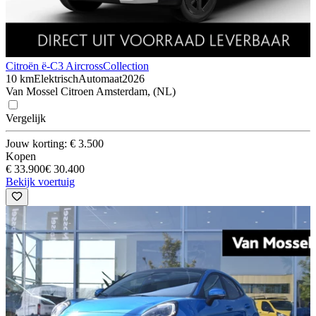
Citroën ë-C3 Aircross
Collection
10 km
Elektrisch
Automaat
2026
Van Mossel Citroen Amsterdam, (NL)
Vergelijk
Jouw korting: € 3.500
Kopen
€ 33.900
€ 30.400
Bekijk voertuig