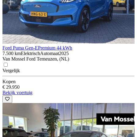
Ford Puma Gen-E
Premium 44 kWh
7.500 km
Elektrisch
Automaat
2025
Van Mossel Ford Terneuzen, (NL)
Vergelijk
Kopen
€ 29.950
Bekijk voertuig