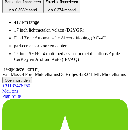
Particulier financieren
Zakelijk financieren
v.a.
€ 368
/maand
v.a.
€ 374
/maand
417 km range
17 inch lichtmetalen velgen (D2YGR)
Dual Zone Automatische Airconditioning (AC--C)
parkeersensor voor en achter
12 inch SYNC 4 multimediasysteem met draadloos Apple
CarPlay en Android Auto (IEVAQ)
Bekijk deze Ford bij
Van Mossel Ford Middelharnis
De Hofjes 42
3241 ML Middelharnis
Openingstijden
+31187476750
Mail ons
Plan route