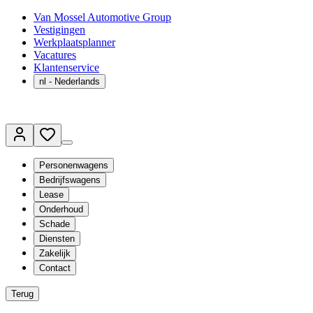
Van Mossel Automotive Group
Vestigingen
Werkplaatsplanner
Vacatures
Klantenservice
nl
- Nederlands
Personenwagens
Bedrijfswagens
Lease
Onderhoud
Schade
Diensten
Zakelijk
Contact
Terug