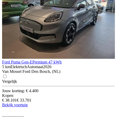
Ford Puma Gen-E
Premium 47 kWh
5 km
Elektrisch
Automaat
2026
Van Mossel Ford Den Bosch, (NL)
Vergelijk
Jouw korting: € 4.400
Kopen
€ 38.101
€ 33.701
Bekijk voertuig