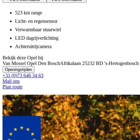
523 km range
Licht- en regensensor
Verwarmbaar stuurwiel
LED dagrijverlichting
Achteruitrijcamera
Bekijk deze Opel bij
Van Mossel Opel Den Bosch
Afrikalaan 2
5232 BD 's-Hertogenbosch
Openingstijden
+31 (0)73 646 34 63
Mail ons
Plan route
Weten wat je huidige auto waard is?
Bereken je inruilwaarde