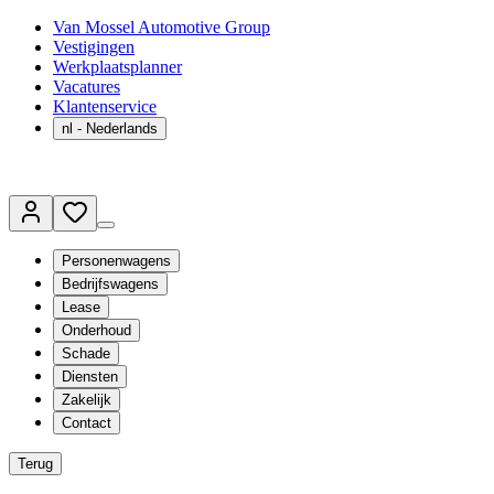
Van Mossel Automotive Group
Vestigingen
Werkplaatsplanner
Vacatures
Klantenservice
nl
- Nederlands
Personenwagens
Bedrijfswagens
Lease
Onderhoud
Schade
Diensten
Zakelijk
Contact
Terug