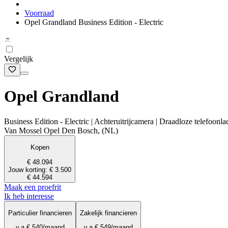
Voorraad
Opel Grandland Business Edition - Electric
Vergelijk
Opel Grandland
Business Edition - Electric | Achteruitrijcamera | Draadloze telefoonl
Van Mossel Opel Den Bosch, (NL)
Kopen
€ 48.094
Jouw korting: € 3.500
€ 44.594
Maak een proefrit
Ik heb interesse
Particulier financieren
Zakelijk financieren
v.a.
€ 540
/maand
v.a.
€ 549
/maand