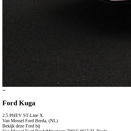
Ford Kuga
2.5 PHEV ST-Line X
Van Mossel Ford Breda, (NL)
Bekijk deze Ford bij