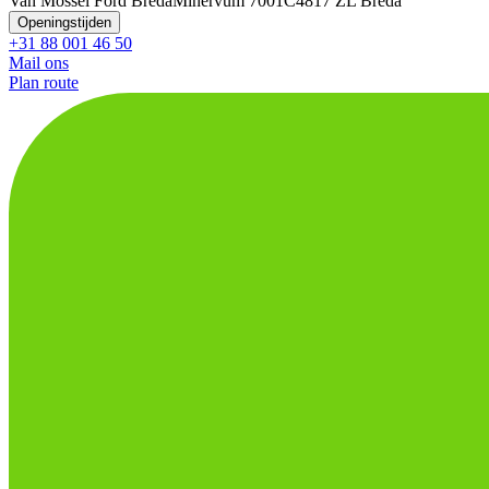
Van Mossel Ford Breda
Minervum 7001C
4817 ZL Breda
Openingstijden
+31 88 001 46 50
Mail ons
Plan route