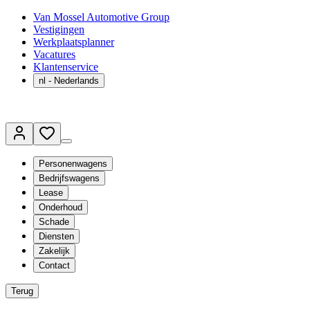
Van Mossel Automotive Group
Vestigingen
Werkplaatsplanner
Vacatures
Klantenservice
nl
- Nederlands
Personenwagens
Bedrijfswagens
Lease
Onderhoud
Schade
Diensten
Zakelijk
Contact
Terug