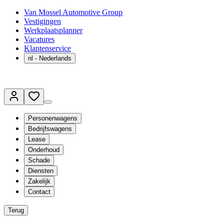
Van Mossel Automotive Group
Vestigingen
Werkplaatsplanner
Vacatures
Klantenservice
nl
- Nederlands
Personenwagens
Bedrijfswagens
Lease
Onderhoud
Schade
Diensten
Zakelijk
Contact
Terug