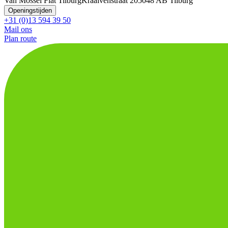
Van Mossel Fiat Tilburg
Kraaivenstraat 20
5048 AB Tilburg
Openingstijden
+31 (0)13 594 39 50
Mail ons
Plan route