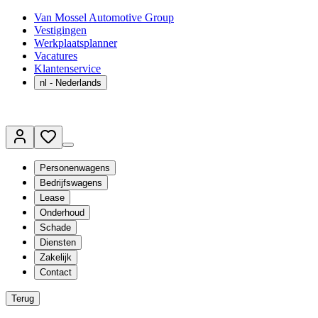
Van Mossel Automotive Group
Vestigingen
Werkplaatsplanner
Vacatures
Klantenservice
nl
- Nederlands
Personenwagens
Bedrijfswagens
Lease
Onderhoud
Schade
Diensten
Zakelijk
Contact
Terug