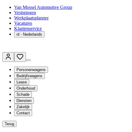
Van Mossel Automotive Group
Vestigingen
Werkplaatsplanner
Vacatures
Klantenservice
nl
- Nederlands
Personenwagens
Bedrijfswagens
Lease
Onderhoud
Schade
Diensten
Zakelijk
Contact
Terug