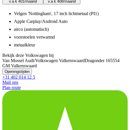
v.a.
€ 401
/maand
v.a.
€ 408
/maand
Velgen 'Nottingham', 17 inch lichtmetaal (PI1)
Apple Carplay/Android Auto
airco (automatisch)
voorstoelen verwarmd
metaalkleur
Bekijk deze Volkswagen bij
Van Mossel Audi/Volkswagen Valkenswaard
Dragonder 16
5554
GM Valkenswaard
Openingstijden
+31 402 014 12 5
Mail ons
Plan route