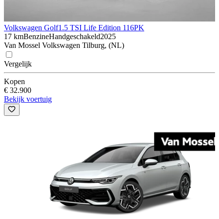
Volkswagen Golf
1.5 TSI Life Edition 116PK
17 km
Benzine
Handgeschakeld
2025
Van Mossel Volkswagen Tilburg, (NL)
Vergelijk
Kopen
€ 32.900
Bekijk voertuig