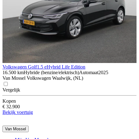
Volkswagen Golf
1.5 eHybrid Life Edition
16.500 km
Hybride (benzine/elektrisch)
Automaat
2025
Van Mossel Volkswagen Waalwijk, (NL)
Vergelijk
Kopen
€ 32.900
Bekijk voertuig
Van Mossel