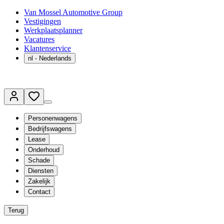
Van Mossel Automotive Group
Vestigingen
Werkplaatsplanner
Vacatures
Klantenservice
nl
- Nederlands
Personenwagens
Bedrijfswagens
Lease
Onderhoud
Schade
Diensten
Zakelijk
Contact
Terug