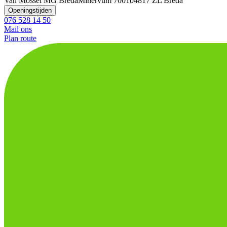
Van Mossel MG Breda
Minervum 7001b
4817 ZL Breda
Openingstijden
076 528 14 50
Mail ons
Plan route