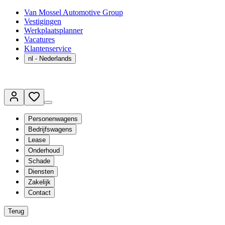
Van Mossel Automotive Group
Vestigingen
Werkplaatsplanner
Vacatures
Klantenservice
nl
- Nederlands
Personenwagens
Bedrijfswagens
Lease
Onderhoud
Schade
Diensten
Zakelijk
Contact
Terug