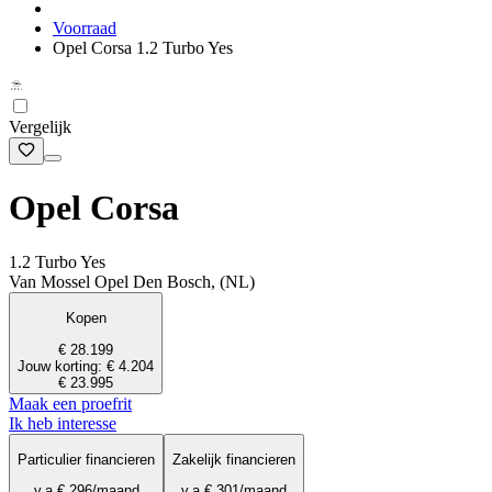
Voorraad
Opel Corsa 1.2 Turbo Yes
Vergelijk
Opel Corsa
1.2 Turbo Yes
Van Mossel Opel Den Bosch, (NL)
Kopen
€ 28.199
Jouw korting: € 4.204
€ 23.995
Maak een proefrit
Ik heb interesse
Particulier financieren
Zakelijk financieren
v.a.
€ 296
/maand
v.a.
€ 301
/maand