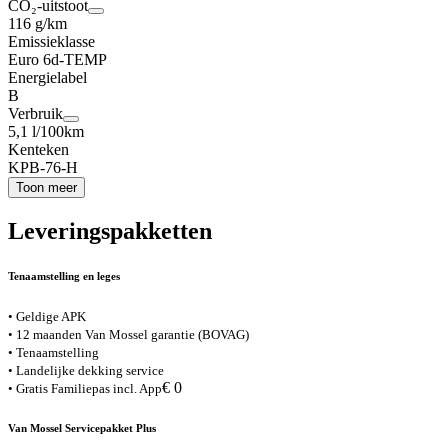
CO₂-uitstoot
116 g/km
Emissieklasse
Euro 6d-TEMP
Energielabel
B
Verbruik
5,1 l/100km
Kenteken
KPB-76-H
Toon meer
Leveringspakketten
Tenaamstelling en leges
• Geldige APK
• 12 maanden Van Mossel garantie (BOVAG)
• Tenaamstelling
• Landelijke dekking service
€ 0
• Gratis Familiepas incl. App
Van Mossel Servicepakket Plus