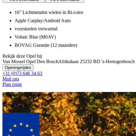
16'' Lichtmetalen wielen in Bi-color
Apple Carplay/Android Auto
voorstoelen verwarmd
Voltaic Blue (M0AV)
BOVAG Garantie (12 maanden)
Bekijk deze Opel bij
Van Mossel Opel Den Bosch
Afrikalaan 2
5232 BD 's-Hertogenbosch
Openingstijden
+31 (0)73 646 34 63
Mail ons
Plan route
Weten wat je huidige auto waard is?
Bereken je inruilwaarde