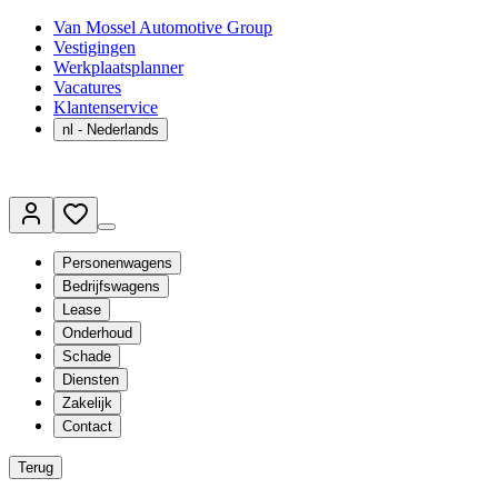
Van Mossel Automotive Group
Vestigingen
Werkplaatsplanner
Vacatures
Klantenservice
nl
- Nederlands
Personenwagens
Bedrijfswagens
Lease
Onderhoud
Schade
Diensten
Zakelijk
Contact
Terug