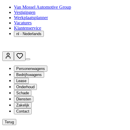
Van Mossel Automotive Group
Vestigingen
Werkplaatsplanner
Vacatures
Klantenservice
nl
- Nederlands
Personenwagens
Bedrijfswagens
Lease
Onderhoud
Schade
Diensten
Zakelijk
Contact
Terug