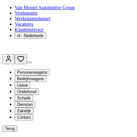
Van Mossel Automotive Group
Vestigingen
Werkplaatsplanner
Vacatures
Klantenservice
nl
- Nederlands
Personenwagens
Bedrijfswagens
Lease
Onderhoud
Schade
Diensten
Zakelijk
Contact
Terug