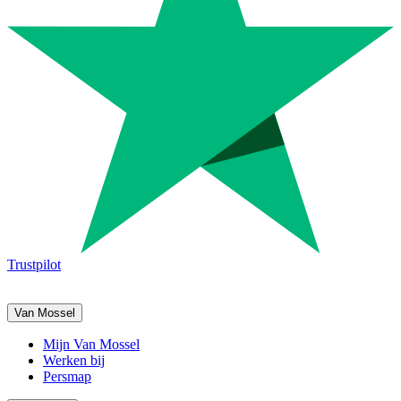
Trustpilot
Van Mossel
Mijn Van Mossel
Werken bij
Persmap