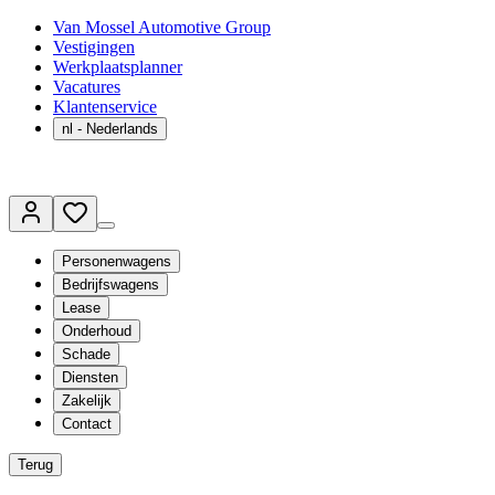
Van Mossel Automotive Group
Vestigingen
Werkplaatsplanner
Vacatures
Klantenservice
nl
- Nederlands
Personenwagens
Bedrijfswagens
Lease
Onderhoud
Schade
Diensten
Zakelijk
Contact
Terug