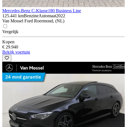
Mercedes-Benz C-Klasse
180 Business Line
125.441 km
Benzine
Automaat
2022
Van Mossel Ford Roermond, (NL)
Vergelijk
Kopen
€ 29.940
Bekijk voertuig