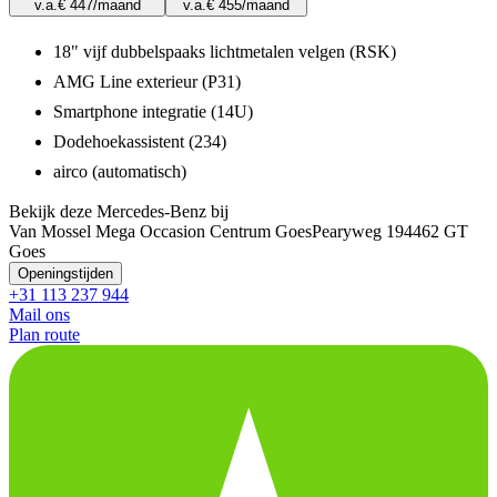
v.a.
€ 447
/maand
v.a.
€ 455
/maand
18" vijf dubbelspaaks lichtmetalen velgen (RSK)
AMG Line exterieur (P31)
Smartphone integratie (14U)
Dodehoekassistent (234)
airco (automatisch)
Bekijk deze Mercedes-Benz bij
Van Mossel Mega Occasion Centrum Goes
Pearyweg 19
4462 GT
Goes
Openingstijden
+31 113 237 944
Mail ons
Plan route