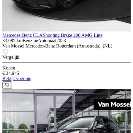
Mercedes-Benz CLA
Shooting Brake 200 AMG Line
33.085 km
Benzine
Automaat
2023
Van Mossel Mercedes-Benz Rotterdam (Autostrada), (NL)
Vergelijk
Kopen
€ 34.945
Bekijk voertuig